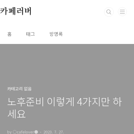
본문 바로가기
카페러버
홈
태그
방명록
카테고리 없음
노후준비 이렇게 4가지만 하
세요
by ○cafelover●
2023. 7. 27.