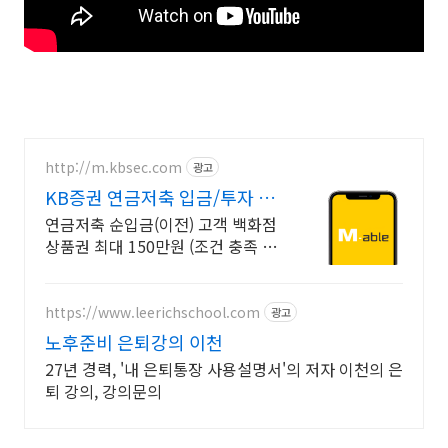
http://m.kbsec.com
광고
KB증권 연금저축 입금/투자 구
간별 쿠폰 혜택
연금저축 순입금(이전) 고객 백화점
상품권 최대 150만원 (조건 충족 시)
이벤트 기간 내 국내주식형펀드 순
매수하고 최대 10만원 쿠폰받기(조
건 충족 시)
https://www.leerichschool.com
광고
노후준비 은퇴강의 이천
27년 경력, '내 은퇴통장 사용설명서'의 저자 이천의 은
퇴 강의, 강의문의