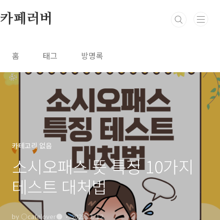
본문 바로가기
카페러버
홈
태그
방명록
카테고리 없음
소시오패스 뜻 특징 10가지
테스트 대처법
by ○cafelover●
2023. 2. 12.