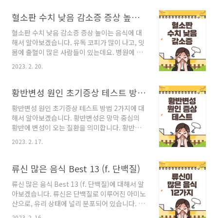
그러면 포스팅에서 섬망증세의 뜻과 증상에 대해
자세히 알아보는 시간을 가져보겠습니다. 선망증
혈소판 수치 낮음 감소증 증상 높이는 음식
세(섬망증세) 뜻 증상 섬망증세의 원인으로는 큰
혈소판 수치 낮음 감소증 증상 높이는 음식에 대
수술을 끝낸 암말기 환자 또는 마취 환자에게 발
해서 알아보겠습니다. 유독 코피가 많이 나고, 잇
현되는 증상입니다. 원인으로는 약물 중독, 스트
몸에 출혈이 많은 사람들이 있는데요. 병원에 가
레스, 뇌기능 장애, 뇌종양, 장기간 금식, 알코올
보면 혈소판 수치가 정상보다 낮다고 하는 경우
중독 후에 나타나는 금단증세가 있습니다. 실제
2023. 2. 20.
가 있습니다. 운동이나 균형 잡힌 영양 섭취로 관
로 섬망 유발 가능한 여러 약물들이 암환자에게
리하면 큰 문제없이 증상을 개선할 수 있습니다.
많이 투여되고 있다고 합니다. 선망 섬망 뜻 선망
혈소판 감소증에 대해 자세히 알아보겠습니다.
황반변성 원인 초기증상 테스트 방법 2가지
은 잊어버리기를 잘한다는 의미이고, 섬망은 급
혈소판 수치 낮음 감소증 혈소판 감소는 골수에
성 기..
황반변성 원인 초기증상 테스트 방법 2가지에 대
형성되는 기능의 문제로 발생하는 경우가 있는데
해서 알아보겠습니다. 황반변성은 망막 중심의
요. 세균 또는 바이러스 감염, 간기능 손상, 항암
황반에 변성이 오는 질환을 의미합니다. 황반은
제 복용 등의 원인으로 발생할 수 있습니다. 별다
민감한 부위로 사물의 중심을 보게 하고, 인식하
른 약을 복용하지 않았는데, 혈소판이 감소하게
2023. 2. 17.
여 색을 구별하는 등 시력의 90%를 담당하는 중
되는 경우는 면역체계 약물, 스테로이드를 이용
요한 기관입니다. 여기에 이상이 생기면 일상생
해 혈소판 수치를 높여주기도 합니다. 혈소판 수
활에 불편함을 겪게 됩니다. 황반변성 원인 증상
류신 많은 음식 Best 13 (f. 단백질)
치가 낮으면? 혈소판은 응고와 지혈을 담당하는
테스트 황반변성 영어로 Macular
기능을 가집..
류신 많은 음식 Best 13 (f. 단백질)에 대해서 알
Degeneration입니다. 변성이란 해부학적으로
아보겠습니다. 류신은 단백질로 이루어진 아미노
퇴화를 뜻하는데요. 빛을 감지하는 기능의 황반
산으로, 유리 상태에 널리 분포되어 있습니다. 8
이 퇴화되기 때문에 빛을 보는 기능이 저하되는
가지 필수 아미노산의 한 종류이고, 인체 근육 합
것입니다. 황반변성 원인 황반변성의 대표적인
2023. 2. 16.