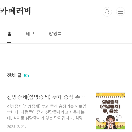
본문 바로가기
카페러버
홈
태그
방명록
전체 글
85
선망증세(섬망증세) 뜻과 증상 총정리
선망증세(섬망증세) 뜻과 증상 총정리를 해보았
습니다. 사람들이 흔히 선망증세라고 사용하는
데, 실제로 섬망증세가 맞는 단어입니다. 섬망증
세(derlirium symptoms)는 나이가 있는 분
2023. 2. 21.
(노인)들에게 주로 나타나는 정신적 질환입니다.