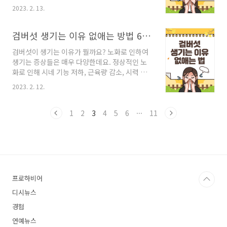
알려져 있기 때문에 많은 인기를 누리고 있는데
어로 Typhoid fever이고, 장티푸스균
2023. 2. 13.
요. 로마시대에 경작했다는 기록이 있지만, 타국
(salmonella Typhi) 감염에 따른 급성 전신, 발
에서도 음식으로 이용한 역사는 오래되지는 않았
열성 질환입니다. 특히 아동기와 젊은 성인에게
습니다. 비트 효능 부작용 먹는 법 비트는 대체적
검버섯 생기는 이유 없애는 방법 6가지
잘 나타난다고 합니다. 장티푸스의 경우 고위험
으로 동물 사료로 사용되었습니다. 그런데 당분
군에 한하여 선..
검버섯이 생기는 이유가 뭘까요? 노화로 인하여
함량이 다량 포함되어 있다고 알려져 유명해졌다
생기는 증상들은 매우 다양한데요. 정상적인 노
가, 건강상의 효능까지 알려지면서 저칼로리 슈
화로 인해 시네 기능 저하, 근육량 감소, 시력 및
퍼푸드에 오르게 되었습니다. 비트에 대해 자세
청력 감소, 방광 용적 감소 등 여러 증상이 있습니
히 살펴보겠습니다. 비트란 비트란 명아줏과에
2023. 2. 12.
다. 특히 피부 탄력에 떨어져 주름이 생기는 것을
속한 식물입니다. 원산지는 아프리카 북부 지중
보고 노화를 가장 크게 느끼곤 합니다. 오늘은 검
해 연안이고, 해변을 따라 유럽과 아시아를 지나
버섯 생기는 이유와 없애는 방법에 대해 알아보
1
2
3
4
5
6
···
11
미대력까지 널리 퍼져있습니다. 우리나라에도 비
겠습니다. 검버섯 생기는 이유 없애는 방법 6가지
트와 비슷한 채소가 있는..
검버섯 생기는 이유 검버섯(Age spot)은 나이가
들면서 피부에 나타나는 죽음의 꽃이라 불리고,
특히 40대 이상에서 발생하는 질환입니다. 자외
선 노출이 많아질수록 피는 시기가 점점 어려지
는데요. 지루 각화증으로 피부의 양성 종양의 한
프로하비어
종류입니다. 검버섯이 생기는 이유에 관하여 정
디시뉴스
확하게 밝혀진 바는 없지만, 관련이 있을 ..
경험
연예뉴스