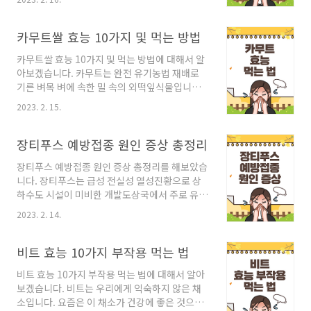
성 과정에서 신호 전달 역할을 하고 있습니다. 체
원인은 노화에서 발생합니다. 나이가 들수록 황
내에서 자연적으로 생성되지 않기 때문에 별도로
반변성 발병률이 높아지는데, 여기서 고령의 기
섭취해줘야 합니다. 류신 많은 음식 류신은 자연
카무트쌀 효능 10가지 및 먹는 방법
준은 50세입니다. 단, 모든 사람이 노화로 인해
적으로 만들어지지 않은데, 단백질 분해를 억제
황반변성이 나타나는 것..
카무트쌀 효능 10가지 및 먹는 방법에 대해서 알
하고 합성을 촉진시켜 체내 근육량 유지 증가에
아보겠습니다. 카무트는 완전 유기농법 재배로
중요한 역할을 하는데요. 오늘은 류신이 많은 음
기른 벼목 벼에 속한 밀 속의 외떡잎식물입니다.
식 13가지에 대해서 알아보겠습니다. 류신 많은
카무드는 밀의 한 종류인데요. 고대 이집트 상형
음식 1. 우유 우유는 칼슘, 단백질, 비타민 등 여러
2023. 2. 15.
문자 사전에서 발견되었습니다. 고소한 맛을 가
영양소가 함유되어 있는 것으로 알려져 있습니
지고, 우리 몸에 좋은 효능을 가지기에 사람들에
다. 류신 또한 많은 음식인데, 우유의 단백질에 필
게 인기 있는 곡물입니다. 카무트쌀 효능 먹는법
장티푸스 예방접종 원인 증상 총정리
수 아미노산이 모두 포함되어 있기 때문..
카무트쌀이란 호라산밀의 한 종류입니다. 호라산
장티푸스 예방접종 원인 증상 총정리를 해보았습
밀은 이집트에서 재배되고, 단백질, 미네랄, 식이
니다. 장티푸스는 급성 전실성 열성진황으로 상
섬유, 마그네슘, 셀레늄, 아연이 풍부하게 함유되
하수도 시설이 미비한 개발도상국에서 주로 유행
어 있습니다. 건강에 좋을 뿐 아니라 다이어트 식
하는 질환으로 알려져 있습니다. 이러한 장티푸
품으로도 인기가 좋기 때문에, 먹는 방법도 다양
2023. 2. 14.
스는 백신접종을 하여 예방할 수 있는데요. 장티
합니다. 카무트는 당뇨환자들도 먹을 수 있기 때
푸스에 대해 자세히 알아보는 시간을 가져보겠습
문에 당뇨간식 및 저칼로리산식으로 잘 알려져
니다. 장티푸스는 과거에는 사망률이 높은 감염
비트 효능 10가지 부작용 먹는 법
있습니다. 카무트는 혈당지수 및 혈당부하지수가
질환이었으나, 현재는 초기에만 발견하여 치료하
낮은데, ..
비트 효능 10가지 부작용 먹는 법에 대해서 알아
면 1% 이하로 떨어집니다. 단, 방치를 하게 되면
보겠습니다. 비트는 우리에게 익숙하지 않은 채
20% 이상까지 올라가니 조기에 발견하여 치료
소입니다. 요즘은 이 채소가 건강에 좋은 것으로
하는 것이 좋습니다. 장티푸스란 장티푸스란 영